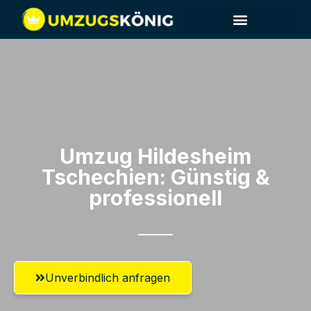
Umzug Hildesheim​
Tschechien: Günstig &
professionell​
Unverbindlich anfragen