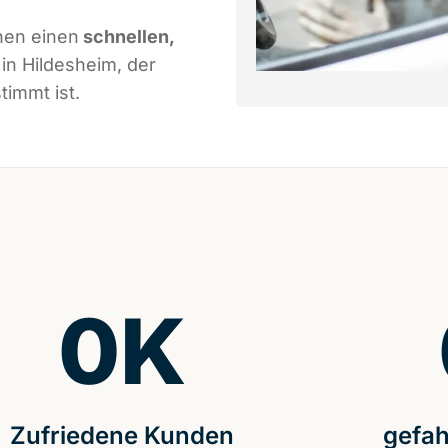
nen einen
schnellen,
in Hildesheim, der
immt ist.
0
K
Zufriedene Kunden
gefah