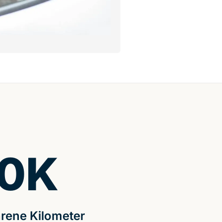
0
K
rene Kilometer