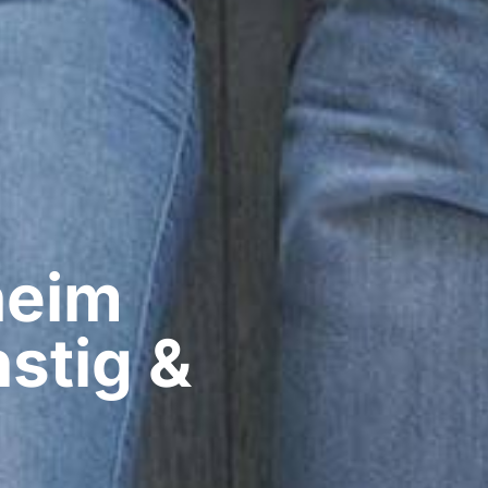
eim​
stig &