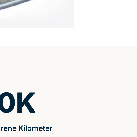
0
K
rene Kilometer