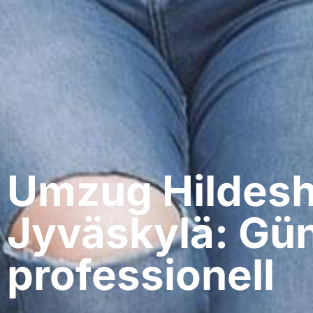
Umzug Hildesh
Jyväskylä: Gün
professionell​