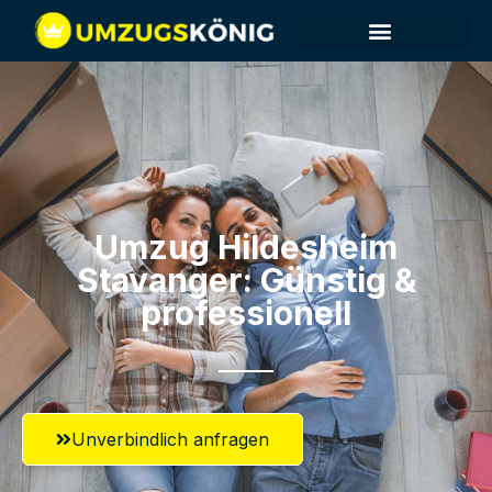
Umzug Hildesheim​
Stavanger: Günstig &
professionell​
Unverbindlich anfragen