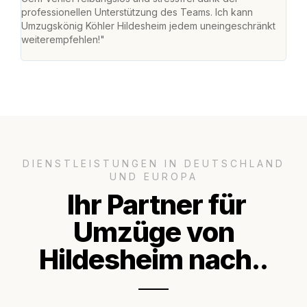
professionellen Unterstützung des Teams. Ich kann
habe
Umzugskönig Köhler Hildesheim jedem uneingeschränkt
an m
weiterempfehlen!"
groß
DIENSTLEISTUNGEN IN DEUTSCHLAND
UND EUROPA
Ihr Partner für
Umzüge von
Hildesheim nach..