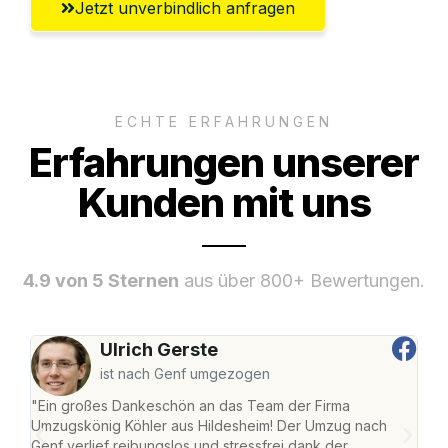
Jetzt unverbindlich anfragen
ECHTE ERFAHRUNGEN
Erfahrungen unserer
Kunden mit uns
4.9 von 5 Sternen
aus über 800+ Bewertungen.
Ulrich Gerste
ist nach Genf umgezogen
"Ein großes Dankeschön an das Team der Firma
"Die
Umzugskönig Köhler aus Hildesheim! Der Umzug nach
war
Genf verlief reibungslos und stressfrei dank der
Das 