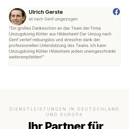
Ulrich Gerste
ist nach Genf umgezogen
"Ein großes Dankeschön an das Team der Firma
"Die
Umzugskönig Köhler aus Hildesheim! Der Umzug nach
war
Genf verlief reibungslos und stressfrei dank der
Das 
professionellen Unterstützung des Teams. Ich kann
habe
Umzugskönig Köhler Hildesheim jedem uneingeschränkt
an m
weiterempfehlen!"
groß
DIENSTLEISTUNGEN IN DEUTSCHLAND
UND EUROPA
Ihr Partner für