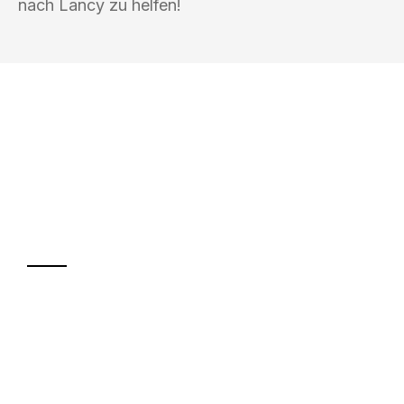
nach Lancy zu helfen!
UMZUGSKÖNIG KÖHLER HILDESHEIM
Ihr Umzug oder
Transport
Sparen Sie bis zu 100€ bei Anfrage
Abwicklung innerhalb von 24 Stunden
Versichert bis zu 7.500€