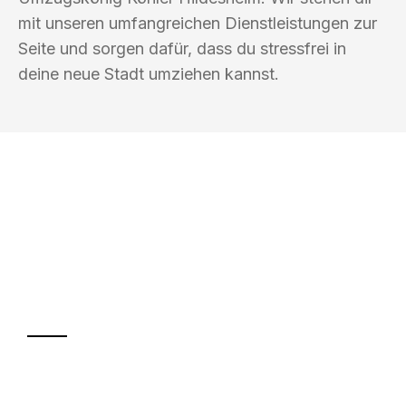
mit unseren umfangreichen Dienstleistungen zur
Seite und sorgen dafür, dass du stressfrei in
deine neue Stadt umziehen kannst.
UMZUGSKÖNIG KÖHLER HILDESHEIM
Ihr Umzug oder
Transport
Sparen Sie bis zu 100€ bei Anfrage
Abwicklung innerhalb von 24 Stunden