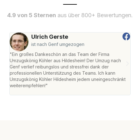
4.9 von 5 Sternen
aus über 800+ Bewertungen.
Ulrich Gerste
ist nach Genf umgezogen
"Ein großes Dankeschön an das Team der Firma
"Die
Umzugskönig Köhler aus Hildesheim! Der Umzug nach
war
Genf verlief reibungslos und stressfrei dank der
Das 
professionellen Unterstützung des Teams. Ich kann
habe
Umzugskönig Köhler Hildesheim jedem uneingeschränkt
an m
weiterempfehlen!"
groß