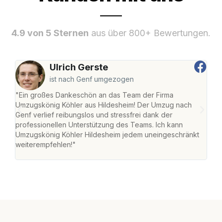
4.9 von 5 Sternen
aus über 800+ Bewertungen.
Ulrich Gerste
ist nach Genf umgezogen
"Ein großes Dankeschön an das Team der Firma
"Die
Umzugskönig Köhler aus Hildesheim! Der Umzug nach
war
Genf verlief reibungslos und stressfrei dank der
Das 
professionellen Unterstützung des Teams. Ich kann
habe
Umzugskönig Köhler Hildesheim jedem uneingeschränkt
an m
weiterempfehlen!"
groß