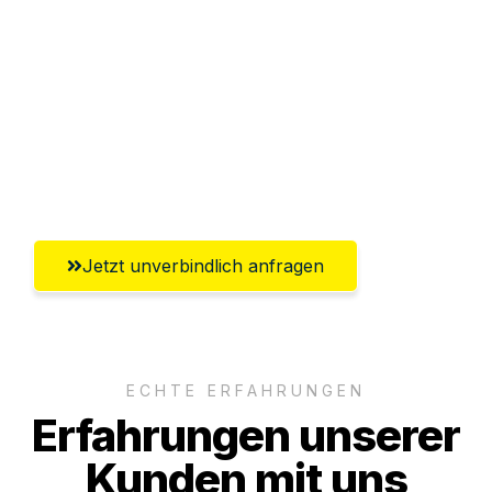
Abwicklung innerhalb von 24 Stunden
Versichert bis zu 7.500€
Ggf. komplette Zollabwicklung inklusive
Umfassender Kundensupport aus
Hildesheim
Jetzt unverbindlich anfragen
ECHTE ERFAHRUNGEN
Erfahrungen unserer
Kunden mit uns