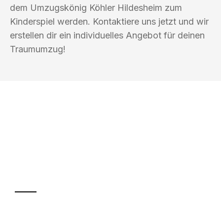
dem Umzugskönig Köhler Hildesheim zum
Kinderspiel werden. Kontaktiere uns jetzt und wir
erstellen dir ein individuelles Angebot für deinen
Traumumzug!
UMZUGSKÖNIG KÖHLER HILDESHEIM
Ihr Umzug oder
Transport
Sparen Sie bis zu 100€ bei Anfrage