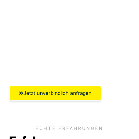
Sparen Sie bis zu 100€ bei Anfrage
Abwicklung innerhalb von 24 Stunden
Versichert bis zu 7.500€
Ggf. komplette Zollabwicklung inklusive
Umfassender Kundensupport aus
Hildesheim
Jetzt unverbindlich anfragen
ECHTE ERFAHRUNGEN