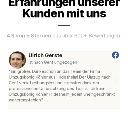
Erfahrungen unserer
Kunden mit uns
4.9 von 5 Sternen
aus über 800+ Bewertungen.
Ulrich Gerste
ist nach Genf umgezogen
"Ein großes Dankeschön an das Team der Firma
"Die
Umzugskönig Köhler aus Hildesheim! Der Umzug nach
war
Genf verlief reibungslos und stressfrei dank der
Das 
professionellen Unterstützung des Teams. Ich kann
habe
Umzugskönig Köhler Hildesheim jedem uneingeschränkt
an m
weiterempfehlen!"
groß