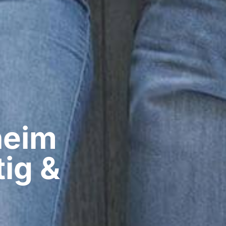
eim​
ig &