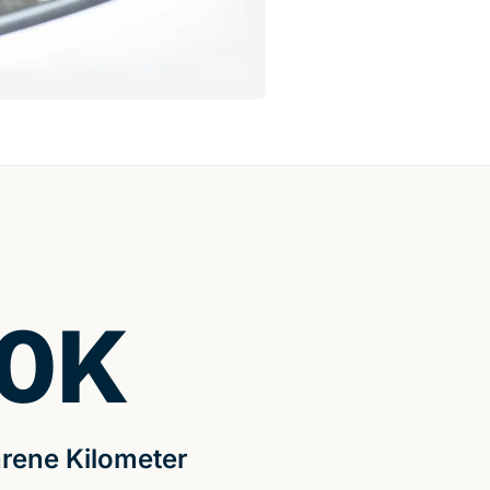
0
K
rene Kilometer