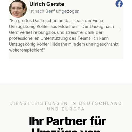
Ulrich Gerste
ist nach Genf umgezogen
"Ein großes Dankeschön an das Team der Firma
"Die
Umzugskönig Köhler aus Hildesheim! Der Umzug nach
war
Genf verlief reibungslos und stressfrei dank der
Das 
professionellen Unterstützung des Teams. Ich kann
habe
Umzugskönig Köhler Hildesheim jedem uneingeschränkt
an m
weiterempfehlen!"
groß
DIENSTLEISTUNGEN IN DEUTSCHLAND
UND EUROPA
Ihr Partner für