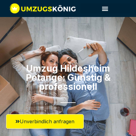
Umzug Hildesheim​
Petange: Günstig &
professionell​
Unverbindlich anfragen