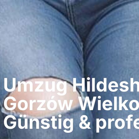
Umzug Hildesh
Gorzów Wielko
Günstig & profe