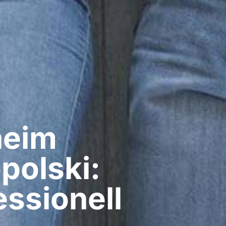
eim​
polski:
ssionell​