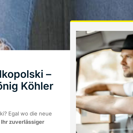
kopolski –
önig Köhler
i? Egal wo die neue
t
Ihr zuverlässiger