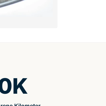
0
K
rene Kilometer