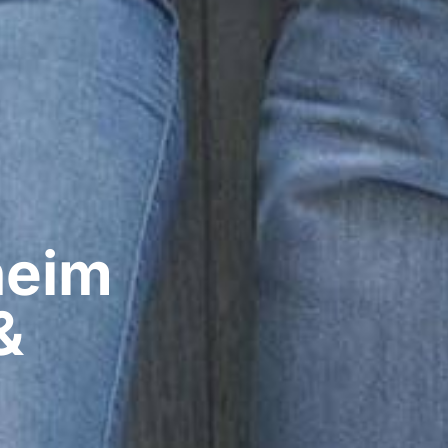
eim​
&