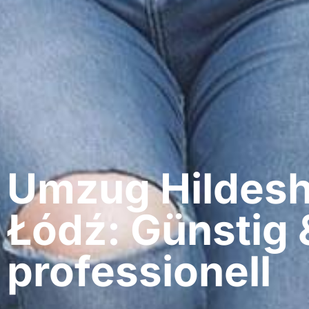
Umzug Hildesh
Łódź: Günstig 
professionell​