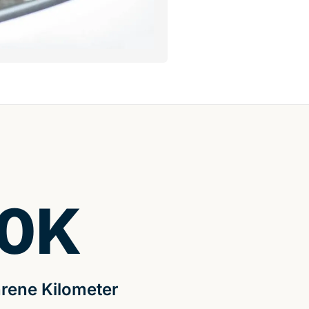
0
K
rene Kilometer