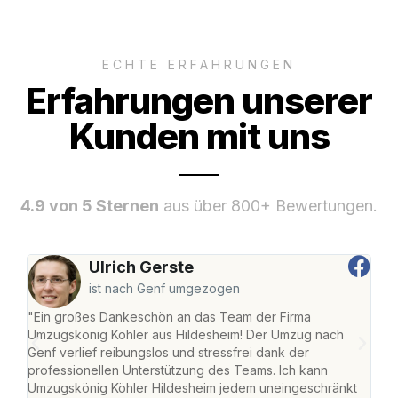
ECHTE ERFAHRUNGEN
Erfahrungen unserer
Kunden mit uns
4.9 von 5 Sternen
aus über 800+ Bewertungen.
Ulrich Gerste
ist nach Genf umgezogen
"Ein großes Dankeschön an das Team der Firma
"Die
Umzugskönig Köhler aus Hildesheim! Der Umzug nach
war
Genf verlief reibungslos und stressfrei dank der
Das 
professionellen Unterstützung des Teams. Ich kann
habe
Umzugskönig Köhler Hildesheim jedem uneingeschränkt
an m