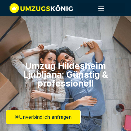
Umzug Hildesheim​
Ljubljana: Günstig &
professionell​
Unverbindlich anfragen