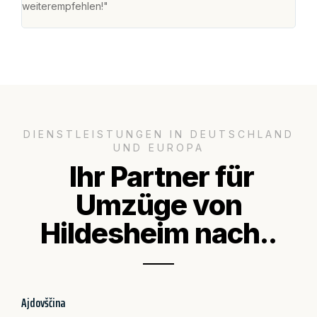
weiterempfehlen!"
groß
DIENSTLEISTUNGEN IN DEUTSCHLAND
UND EUROPA
Ihr Partner für
Umzüge von
Hildesheim nach..
Ajdovščina