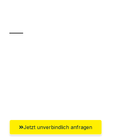
Ihr Umzug oder
Transport
Sparen Sie bis zu 100€ bei Anfrage
Abwicklung innerhalb von 24 Stunden
Versichert bis zu 7.500€
Ggf. komplette Zollabwicklung inklusive
Umfassender Kundensupport aus
Hildesheim
Jetzt unverbindlich anfragen