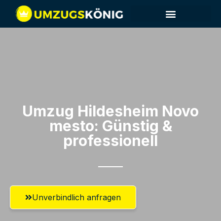
Umzug Hildesheim​ Novo
mesto: Günstig &
professionell​
Unverbindlich anfragen