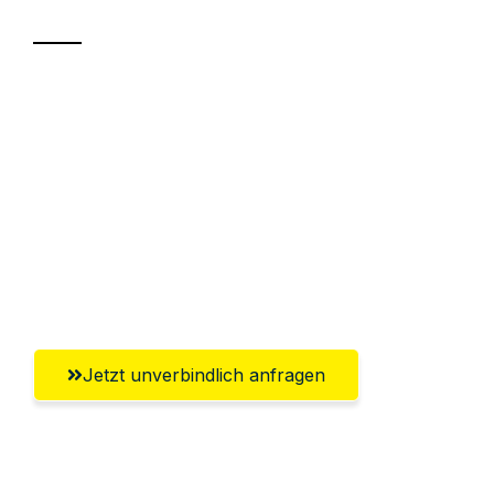
Sparen Sie bis zu 100€ bei Anfrage
Abwicklung innerhalb von 24 Stunden
Versichert bis zu 7.500€
Ggf. komplette Zollabwicklung inklusive
Umfassender Kundensupport aus
Hildesheim
Jetzt unverbindlich anfragen