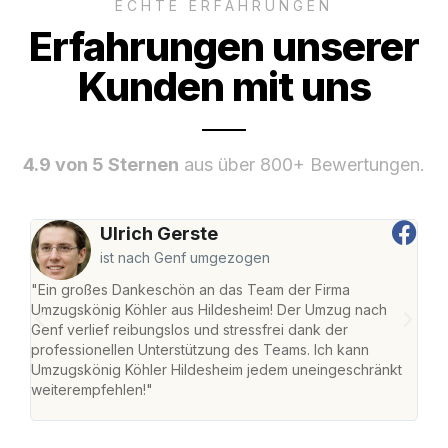
ECHTE ERFAHRUNGEN
Erfahrungen unserer
Kunden mit uns
4.9 von 5 Sternen
aus über 800+ Bewertungen.
Ulrich Gerste
ist nach Genf umgezogen
"Ein großes Dankeschön an das Team der Firma
"Die
Umzugskönig Köhler aus Hildesheim! Der Umzug nach
war
Genf verlief reibungslos und stressfrei dank der
Das 
professionellen Unterstützung des Teams. Ich kann
habe
Umzugskönig Köhler Hildesheim jedem uneingeschränkt
an m
weiterempfehlen!"
groß