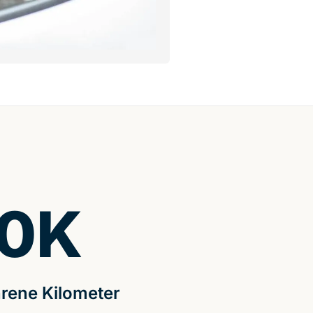
0
K
rene Kilometer