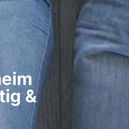
eim​
tig &