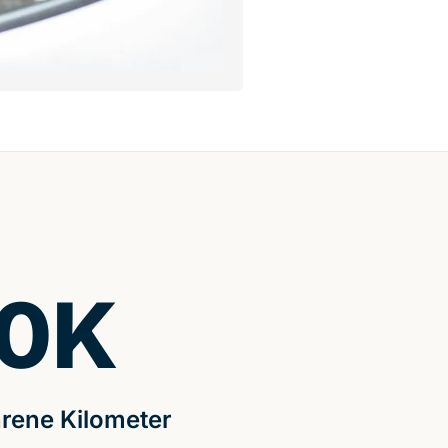
0
K
rene Kilometer