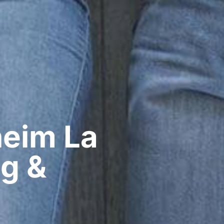
eim​ La
g &