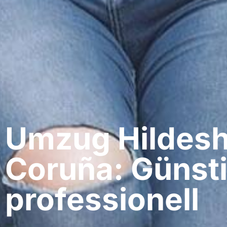
Umzug Hildesh
Coruña: Günsti
professionell​