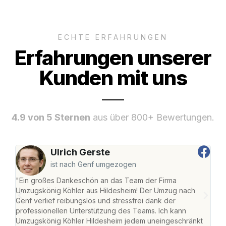
ECHTE ERFAHRUNGEN
Erfahrungen unserer
Kunden mit uns
4.9 von 5 Sternen
aus über 800+ Bewertungen.
Ulrich Gerste
ist nach Genf umgezogen
"Ein großes Dankeschön an das Team der Firma
"Die
Umzugskönig Köhler aus Hildesheim! Der Umzug nach
war
Genf verlief reibungslos und stressfrei dank der
Das 
professionellen Unterstützung des Teams. Ich kann
habe
Umzugskönig Köhler Hildesheim jedem uneingeschränkt
an m