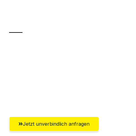
Ihr Umzug oder
Transport
Sparen Sie bis zu 100€ bei Anfrage
Abwicklung innerhalb von 24 Stunden
Versichert bis zu 7.500€
Ggf. komplette Zollabwicklung inklusive
Umfassender Kundensupport aus
Hildesheim
Jetzt unverbindlich anfragen