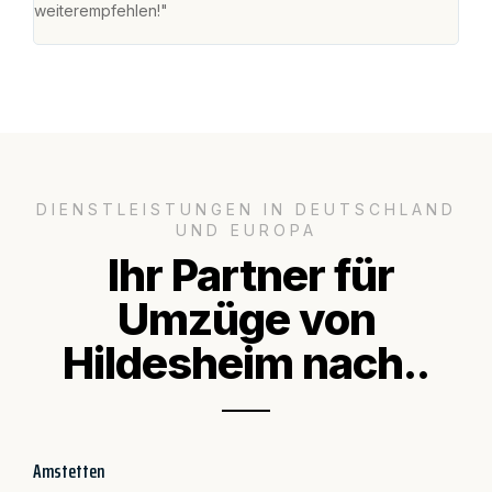
weiterempfehlen!"
groß
DIENSTLEISTUNGEN IN DEUTSCHLAND
UND EUROPA
Ihr Partner für
Umzüge von
Hildesheim nach..
Amstetten