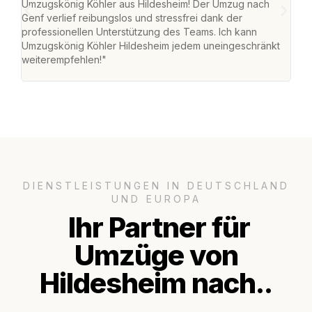
Umzugskönig Köhler aus Hildesheim! Der Umzug nach
war
Genf verlief reibungslos und stressfrei dank der
Das 
professionellen Unterstützung des Teams. Ich kann
habe
Umzugskönig Köhler Hildesheim jedem uneingeschränkt
an m
weiterempfehlen!"
groß
DIENSTLEISTUNGEN IN DEUTSCHLAND
UND EUROPA
Ihr Partner für
Umzüge von
Hildesheim nach..