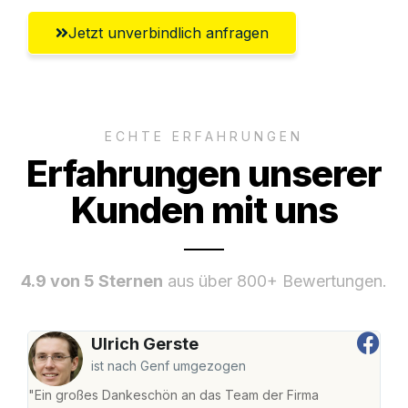
Jetzt unverbindlich anfragen
ECHTE ERFAHRUNGEN
Erfahrungen unserer
Kunden mit uns
4.9 von 5 Sternen
aus über 800+ Bewertungen.
Ulrich Gerste
ist nach Genf umgezogen
"Ein großes Dankeschön an das Team der Firma
"Die