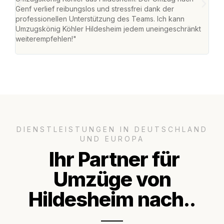
Genf verlief reibungslos und stressfrei dank der
Das 
professionellen Unterstützung des Teams. Ich kann
habe
Umzugskönig Köhler Hildesheim jedem uneingeschränkt
an m
weiterempfehlen!"
groß
DIENSTLEISTUNGEN IN DEUTSCHLAND
UND EUROPA
Ihr Partner für
Umzüge von
Hildesheim nach..