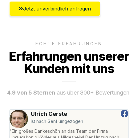
Jetzt unverbindlich anfragen
ECHTE ERFAHRUNGEN
Erfahrungen unserer
Kunden mit uns
4.9 von 5 Sternen
aus über 800+ Bewertungen.
Ulrich Gerste
ist nach Genf umgezogen
"Ein großes Dankeschön an das Team der Firma
"Die
Umzugskönig Köhler aus Hildesheim! Der Umzug nach
war