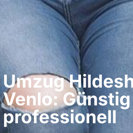
Umzug Hildesh
Venlo: Günstig
professionell​