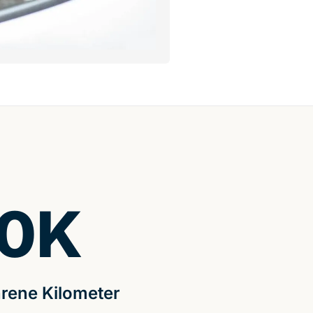
0
K
rene Kilometer