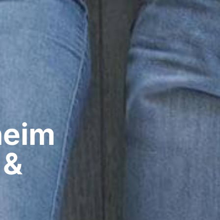
eim​
 &