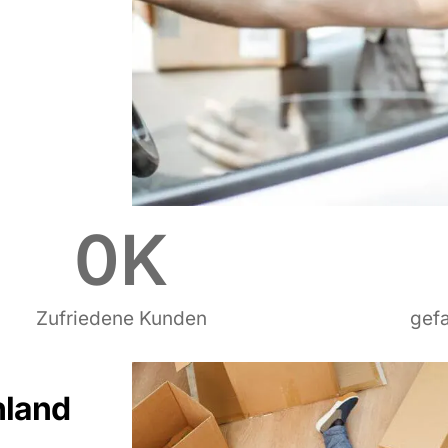
0
K
Zufriedene Kunden
gef
hland