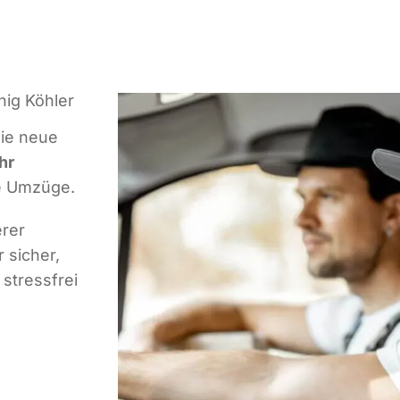
ig Köhler
ie neue
Ihr
le Umzüge.
erer
 sicher,
stressfrei