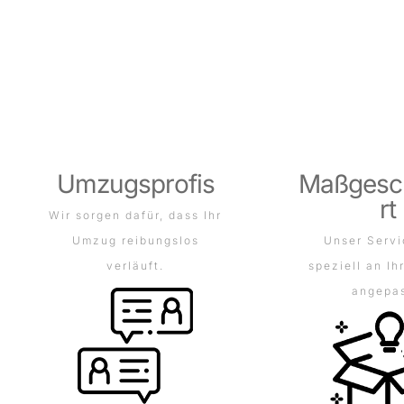
Umzugsprofis
Maßgesc
Rt
Wir sorgen dafür, dass Ihr
Umzug reibungslos
Unser Servi
verläuft.
speziell an Ih
angepas