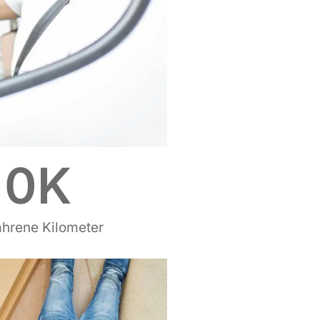
0
K
ahrene Kilometer