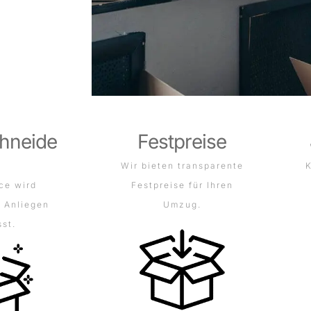
hneide
Festpreise
Wir bieten transparente
K
ce wird
Festpreise für Ihren
r Anliegen
Umzug.
st.