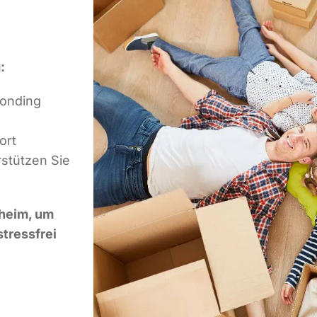
:
eonding
ort
stützen Sie
sheim, um
tressfrei