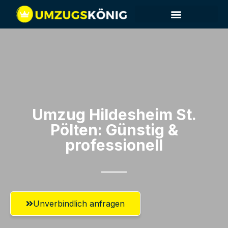
Umzug Hildesheim​ St.
Pölten: Günstig &
professionell​
Unverbindlich anfragen