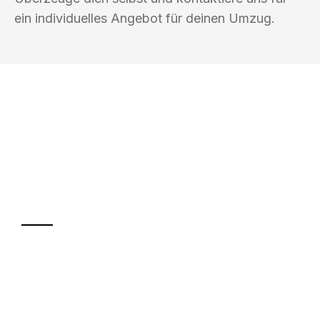
ein individuelles Angebot für deinen Umzug.
UMZUGSKÖNIG KÖHLER HILDESHEIM
Ihr Umzug oder
Transport
Sparen Sie bis zu 100€ bei Anfrage
Abwicklung innerhalb von 24 Stunden
Versichert bis zu 7.500€