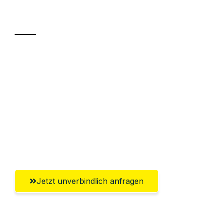
Transport
Sparen Sie bis zu 100€ bei Anfrage
Abwicklung innerhalb von 24 Stunden
Versichert bis zu 7.500€
Ggf. komplette Zollabwicklung inklusive
Umfassender Kundensupport aus
Hildesheim
Jetzt unverbindlich anfragen