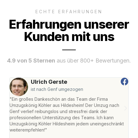
ECHTE ERFAHRUNGEN
Erfahrungen unserer
Kunden mit uns
4.9 von 5 Sternen
aus über 800+ Bewertungen.
Ulrich Gerste
ist nach Genf umgezogen
"Ein großes Dankeschön an das Team der Firma
"Die
Umzugskönig Köhler aus Hildesheim! Der Umzug nach
war
Genf verlief reibungslos und stressfrei dank der
Das 
professionellen Unterstützung des Teams. Ich kann
habe
Umzugskönig Köhler Hildesheim jedem uneingeschränkt
an m
weiterempfehlen!"
groß