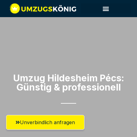
Umzug Hildesheim​ Pécs:
Günstig & professionell​
Unverbindlich anfragen