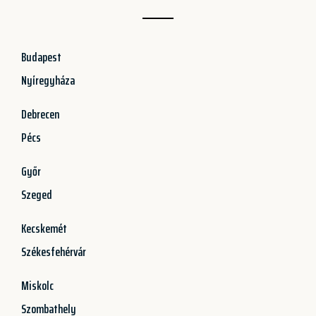
Budapest
Nyíregyháza
Debrecen
Pécs
Győr
Szeged
Kecskemét
Székesfehérvár
Miskolc
Szombathely