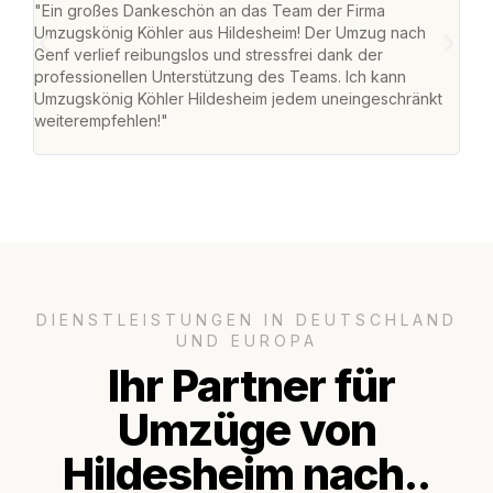
"Ein großes Dankeschön an das Team der Firma
"Die
Umzugskönig Köhler aus Hildesheim! Der Umzug nach
war
Genf verlief reibungslos und stressfrei dank der
Das 
professionellen Unterstützung des Teams. Ich kann
habe
Umzugskönig Köhler Hildesheim jedem uneingeschränkt
an m
weiterempfehlen!"
groß
DIENSTLEISTUNGEN IN DEUTSCHLAND
UND EUROPA
Ihr Partner für
Umzüge von
Hildesheim nach..