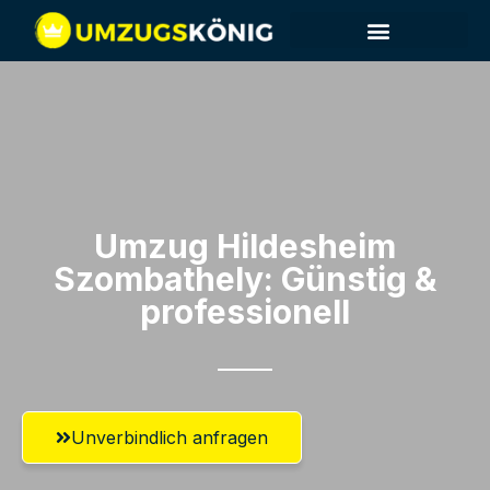
Umzug Hildesheim​
Szombathely: Günstig &
professionell​
Unverbindlich anfragen