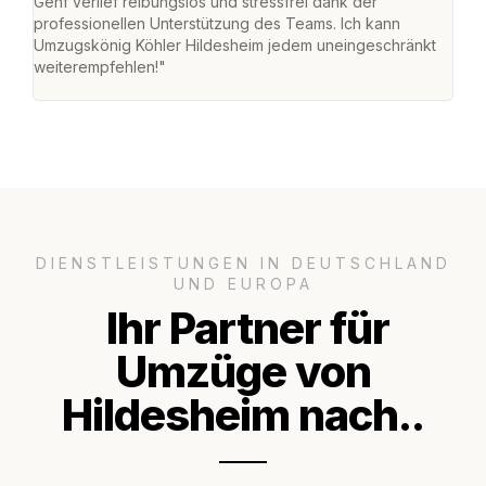
Genf verlief reibungslos und stressfrei dank der
Das 
professionellen Unterstützung des Teams. Ich kann
habe
Umzugskönig Köhler Hildesheim jedem uneingeschränkt
an m
weiterempfehlen!"
groß
DIENSTLEISTUNGEN IN DEUTSCHLAND
UND EUROPA
Ihr Partner für
Umzüge von
Hildesheim nach..