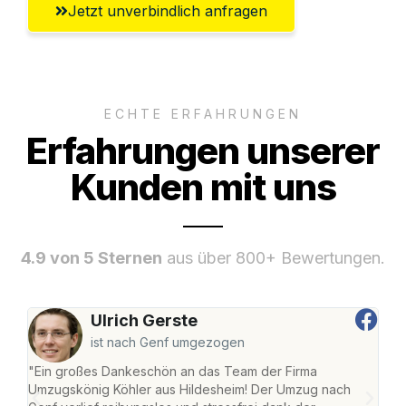
Jetzt unverbindlich anfragen
ECHTE ERFAHRUNGEN
Erfahrungen unserer
Kunden mit uns
4.9 von 5 Sternen
aus über 800+ Bewertungen.
Ulrich Gerste
ist nach Genf umgezogen
"Ein großes Dankeschön an das Team der Firma
"Die
Umzugskönig Köhler aus Hildesheim! Der Umzug nach
war