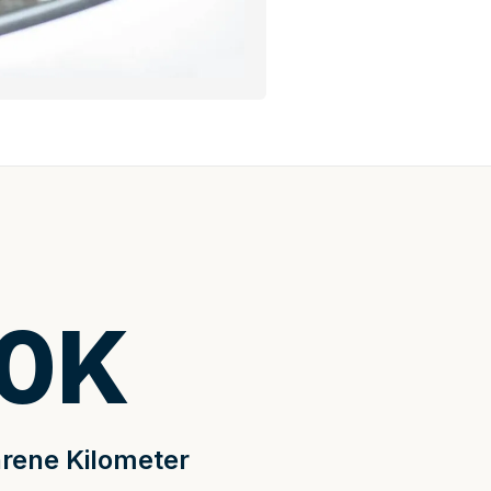
0
K
rene Kilometer