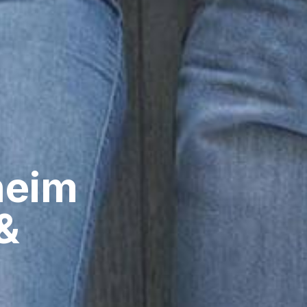
eim​
&