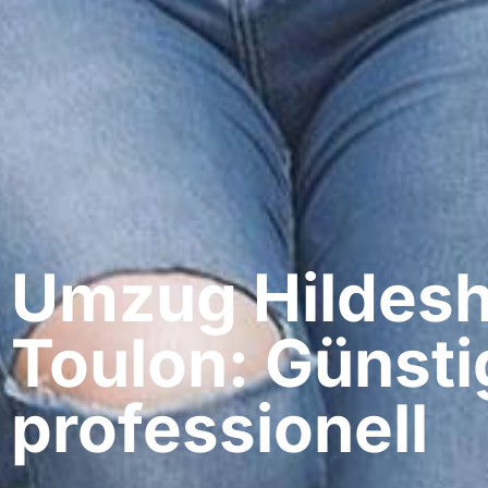
Umzug Hildesh
Toulon: Günsti
professionell​