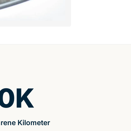
0
K
rene Kilometer