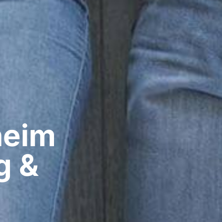
eim​
g &