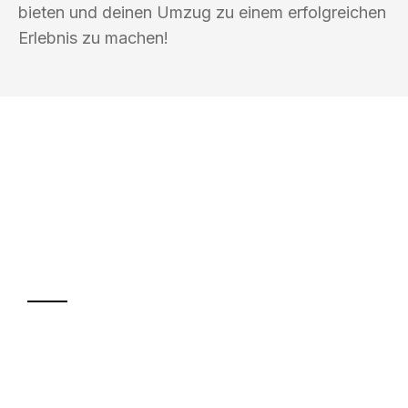
bieten und deinen Umzug zu einem erfolgreichen
Erlebnis zu machen!
UMZUGSKÖNIG KÖHLER HILDESHEIM
Ihr Umzug oder
Transport
Sparen Sie bis zu 100€ bei Anfrage
Abwicklung innerhalb von 24 Stunden
Versichert bis zu 7.500€