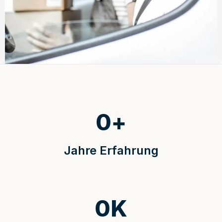
0
+
Jahre Erfahrung
0
K