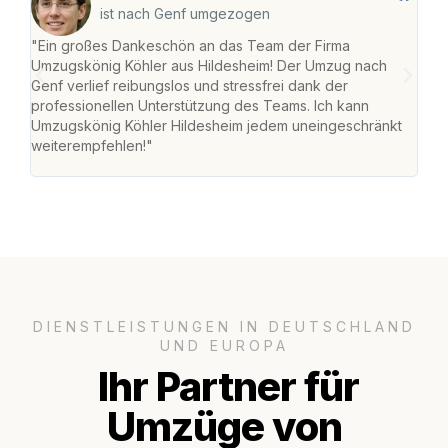
ist nach Genf umgezogen
"Ein großes Dankeschön an das Team der Firma
"Die
Umzugskönig Köhler aus Hildesheim! Der Umzug nach
war
Genf verlief reibungslos und stressfrei dank der
Das 
professionellen Unterstützung des Teams. Ich kann
habe
Umzugskönig Köhler Hildesheim jedem uneingeschränkt
an m
weiterempfehlen!"
groß
DIENSTLEISTUNGEN IN DEUTSCHLAND
UND EUROPA
Ihr Partner für
Umzüge von