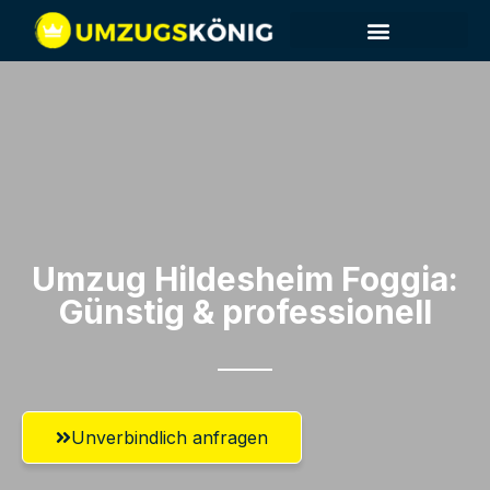
Umzug Hildesheim​ Foggia:
Günstig & professionell​
Unverbindlich anfragen