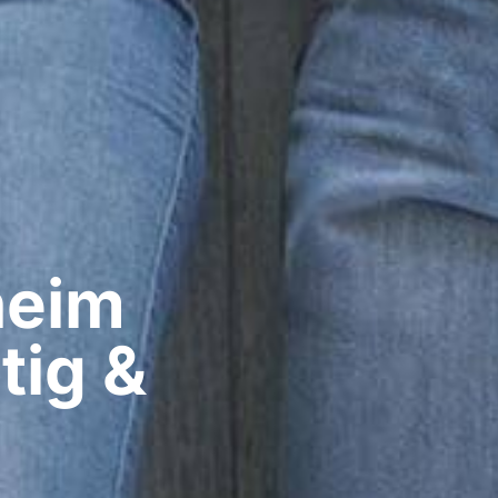
eim​
tig &