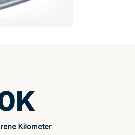
0
K
rene Kilometer