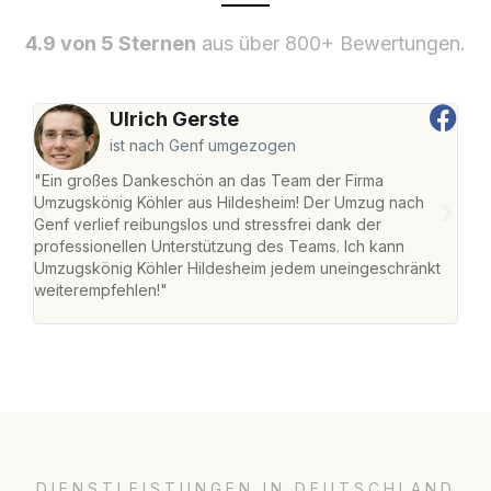
4.9 von 5 Sternen
aus über 800+ Bewertungen.
Ulrich Gerste
ist nach Genf umgezogen
"Ein großes Dankeschön an das Team der Firma
"Die
Umzugskönig Köhler aus Hildesheim! Der Umzug nach
war
Genf verlief reibungslos und stressfrei dank der
Das 
professionellen Unterstützung des Teams. Ich kann
habe
Umzugskönig Köhler Hildesheim jedem uneingeschränkt
an m
weiterempfehlen!"
groß
DIENSTLEISTUNGEN IN DEUTSCHLAND