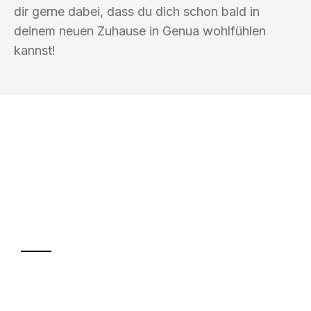
dir gerne dabei, dass du dich schon bald in
deinem neuen Zuhause in Genua wohlfühlen
kannst!
UMZUGSKÖNIG KÖHLER HILDESHEIM
Ihr Umzug oder
Transport
Sparen Sie bis zu 100€ bei Anfrage
Abwicklung innerhalb von 24 Stunden