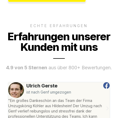
ECHTE ERFAHRUNGEN
Erfahrungen unserer
Kunden mit uns
4.9 von 5 Sternen
aus über 800+ Bewertungen.
Ulrich Gerste
ist nach Genf umgezogen
"Ein großes Dankeschön an das Team der Firma
"Die
Umzugskönig Köhler aus Hildesheim! Der Umzug nach
war
Genf verlief reibungslos und stressfrei dank der
Das 
professionellen Unterstützung des Teams. Ich kann
habe