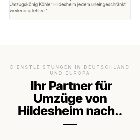
Umzugskönig Köhler Hildesheim jedem uneingeschränkt
an m
weiterempfehlen!"
groß
DIENSTLEISTUNGEN IN DEUTSCHLAND
UND EUROPA
Ihr Partner für
Umzüge von
Hildesheim nach..