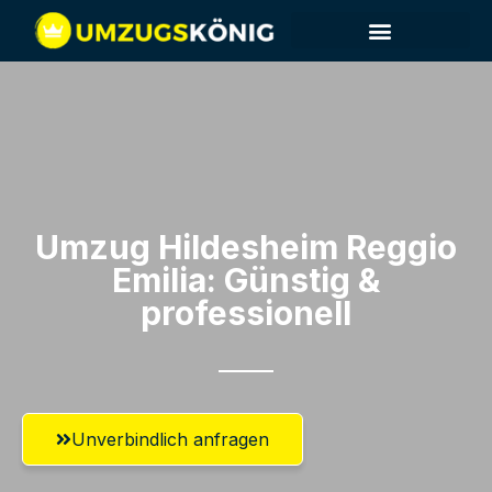
Umzug Hildesheim​ Reggio
Emilia: Günstig &
professionell​
Unverbindlich anfragen