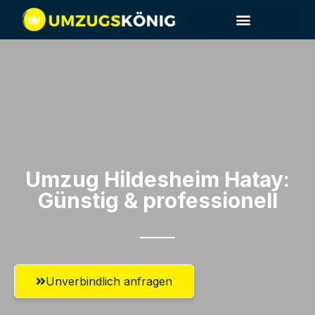
Umzug Hildesheim​ Hatay:
Günstig & professionell​
Unverbindlich anfragen