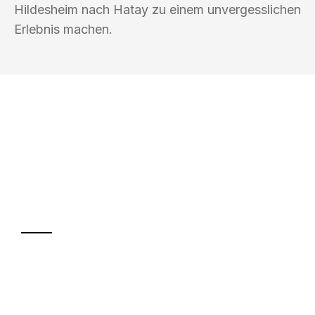
Hildesheim nach Hatay zu einem unvergesslichen
Erlebnis machen.
UMZUGSKÖNIG KÖHLER HILDESHEIM
Ihr Umzug oder
Transport
Sparen Sie bis zu 100€ bei Anfrage
Abwicklung innerhalb von 24 Stunden
Versichert bis zu 7.500€