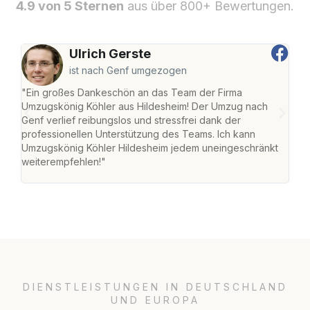
4.9 von 5 Sternen
aus über 800+ Bewertungen.
Ulrich Gerste
ist nach Genf umgezogen
"Ein großes Dankeschön an das Team der Firma
"Die
Umzugskönig Köhler aus Hildesheim! Der Umzug nach
war
Genf verlief reibungslos und stressfrei dank der
Das 
professionellen Unterstützung des Teams. Ich kann
habe
Umzugskönig Köhler Hildesheim jedem uneingeschränkt
an m
weiterempfehlen!"
groß
DIENSTLEISTUNGEN IN DEUTSCHLAND
UND EUROPA