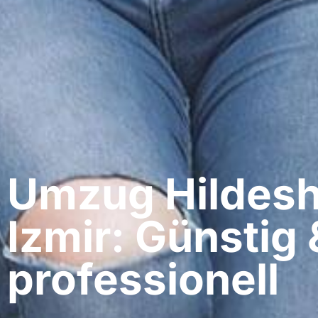
Umzug Hildesh
Izmir: Günstig 
professionell​