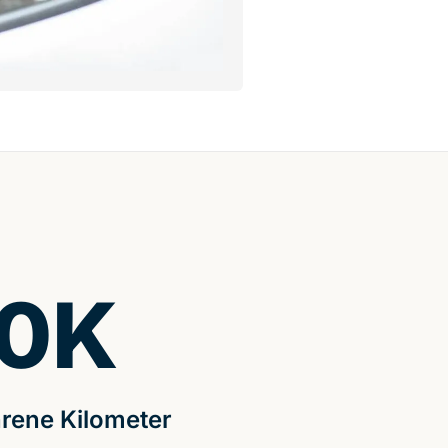
0
K
rene Kilometer