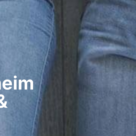
eim​
&