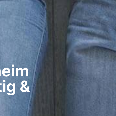
eim​
ig &