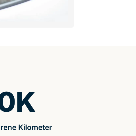
0
K
rene Kilometer