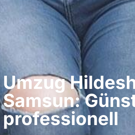
Umzug Hildesh
Samsun: Günst
professionell​