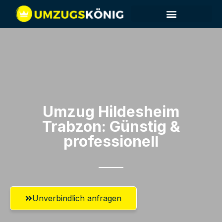
Umzug Hildesheim​
Trabzon: Günstig &
professionell​
Unverbindlich anfragen