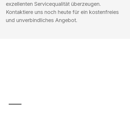
exzellenten Servicequalität überzeugen.
Kontaktiere uns noch heute für ein kostenfreies
und unverbindliches Angebot.
UMZUGSKÖNIG KÖHLER HILDESHEIM
Ihr Umzug oder
Transport
Sparen Sie bis zu 100€ bei Anfrage
Abwicklung innerhalb von 24 Stunden