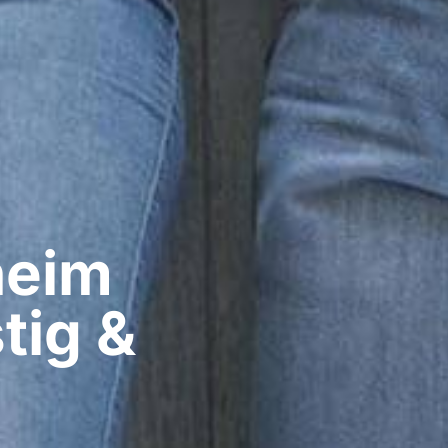
eim​
tig &