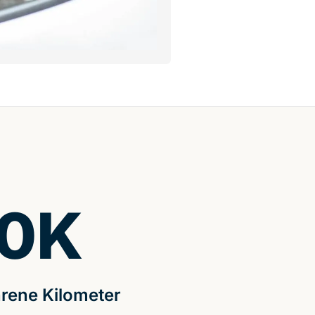
0
K
rene Kilometer