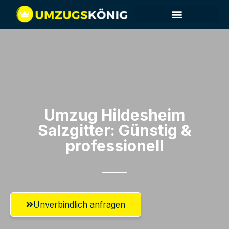
Umzug Hildesheim​
Salzgitter: Günstig &
professionell​
Unverbindlich anfragen