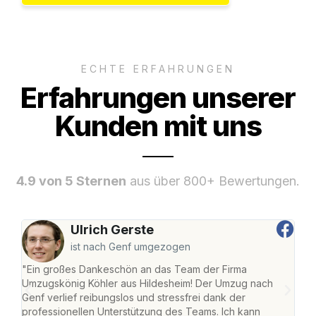
ECHTE ERFAHRUNGEN
Erfahrungen unserer
Kunden mit uns
4.9 von 5 Sternen
aus über 800+ Bewertungen.
Ulrich Gerste
ist nach Genf umgezogen
"Ein großes Dankeschön an das Team der Firma
"Die
Umzugskönig Köhler aus Hildesheim! Der Umzug nach
war
Genf verlief reibungslos und stressfrei dank der
Das 
professionellen Unterstützung des Teams. Ich kann
habe