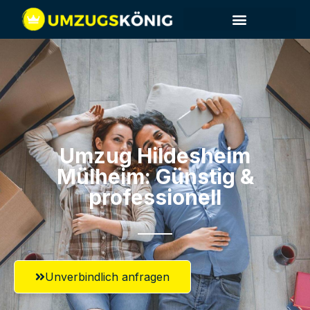
Umzug Hildesheim​
Mülheim: Günstig &
professionell​
Unverbindlich anfragen