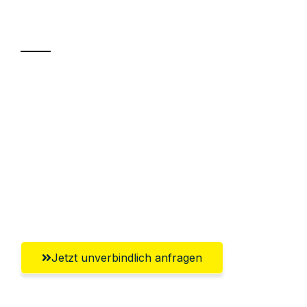
Transport
Sparen Sie bis zu 100€ bei Anfrage
Abwicklung innerhalb von 24 Stunden
Versichert bis zu 7.500€
Ggf. komplette Zollabwicklung inklusive
Umfassender Kundensupport aus
Hildesheim
Jetzt unverbindlich anfragen