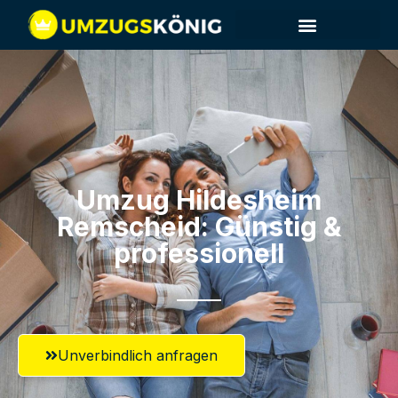
Umzug Hildesheim​
Remscheid: Günstig &
professionell​
Unverbindlich anfragen