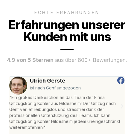
ECHTE ERFAHRUNGEN
Erfahrungen unserer
Kunden mit uns
4.9 von 5 Sternen
aus über 800+ Bewertungen.
Ulrich Gerste
ist nach Genf umgezogen
"Ein großes Dankeschön an das Team der Firma
"Die
Umzugskönig Köhler aus Hildesheim! Der Umzug nach
war
Genf verlief reibungslos und stressfrei dank der
Das 
professionellen Unterstützung des Teams. Ich kann
habe
Umzugskönig Köhler Hildesheim jedem uneingeschränkt
an m
weiterempfehlen!"
groß