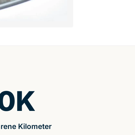
0
K
rene Kilometer