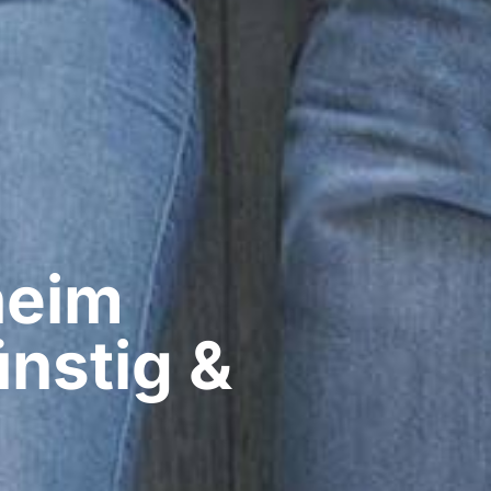
eim​
nstig &