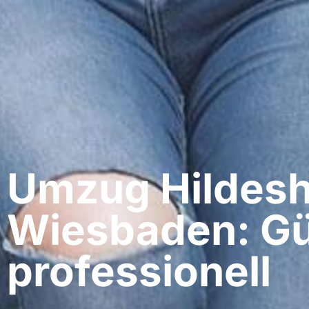
Umzug Hildesh
Wiesbaden: Gü
professionell​