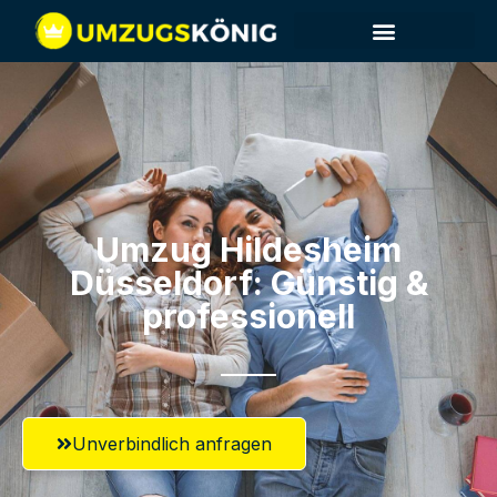
Umzug Hildesheim​
Düsseldorf: Günstig &
professionell​
Unverbindlich anfragen