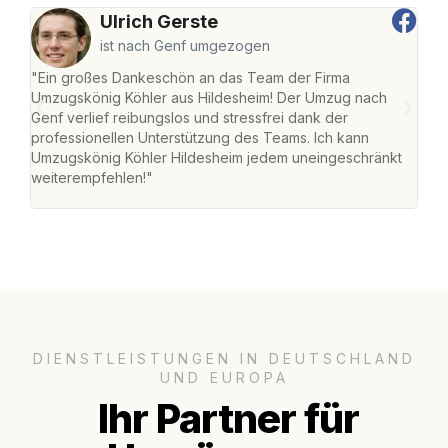
Ulrich Gerste
ist nach Genf umgezogen
"Ein großes Dankeschön an das Team der Firma
"Die
Umzugskönig Köhler aus Hildesheim! Der Umzug nach
war
Genf verlief reibungslos und stressfrei dank der
Das 
professionellen Unterstützung des Teams. Ich kann
habe
Umzugskönig Köhler Hildesheim jedem uneingeschränkt
an m
weiterempfehlen!"
groß
DIENSTLEISTUNGEN IN DEUTSCHLAND
UND EUROPA
Ihr Partner für