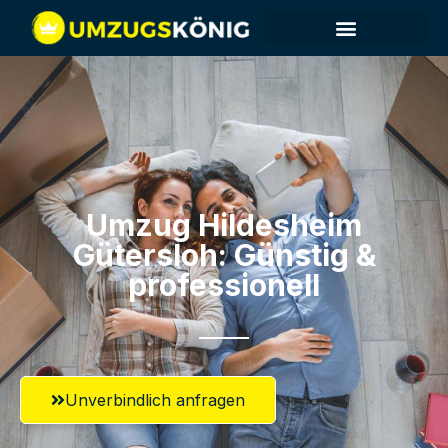
Umzug Hildesheim​
Gütersloh: Günstig &
professionell​
Unverbindlich anfragen