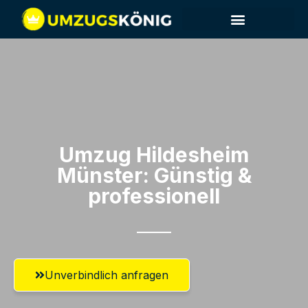
Umzug Hildesheim​
Münster: Günstig &
professionell​
Unverbindlich anfragen