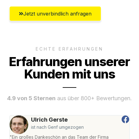
Jetzt unverbindlich anfragen
ECHTE ERFAHRUNGEN
Erfahrungen unserer
Kunden mit uns
4.9 von 5 Sternen
aus über 800+ Bewertungen.
Ulrich Gerste
ist nach Genf umgezogen
"Ein großes Dankeschön an das Team der Firma
"Die