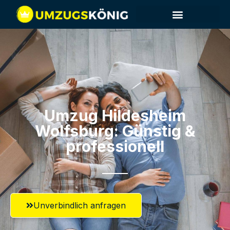
Umzug Hildesheim​
Wolfsburg: Günstig &
professionell​
Unverbindlich anfragen