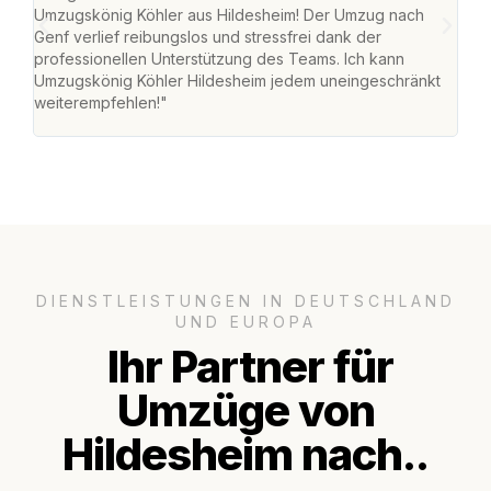
Umzugskönig Köhler aus Hildesheim! Der Umzug nach
war
Genf verlief reibungslos und stressfrei dank der
Das 
professionellen Unterstützung des Teams. Ich kann
habe
Umzugskönig Köhler Hildesheim jedem uneingeschränkt
an m
weiterempfehlen!"
groß
DIENSTLEISTUNGEN IN DEUTSCHLAND
UND EUROPA
Ihr Partner für
Umzüge von
Hildesheim nach..