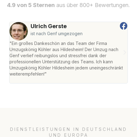
4.9 von 5 Sternen
aus über 800+ Bewertungen.
Ulrich Gerste
ist nach Genf umgezogen
"Ein großes Dankeschön an das Team der Firma
"Die
Umzugskönig Köhler aus Hildesheim! Der Umzug nach
war
Genf verlief reibungslos und stressfrei dank der
Das 
professionellen Unterstützung des Teams. Ich kann
habe
Umzugskönig Köhler Hildesheim jedem uneingeschränkt
an m
weiterempfehlen!"
groß
DIENSTLEISTUNGEN IN DEUTSCHLAND
UND EUROPA