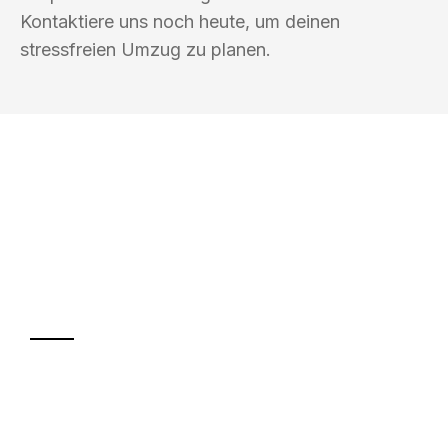
Kontaktiere uns noch heute, um deinen
stressfreien Umzug zu planen.
UMZUGSKÖNIG KÖHLER HILDESHEIM
Ihr Umzug oder
Transport
Sparen Sie bis zu 100€ bei Anfrage
Abwicklung innerhalb von 24 Stunden