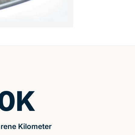
0
K
rene Kilometer