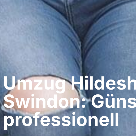
Umzug Hildesh
Swindon: Güns
professionell​