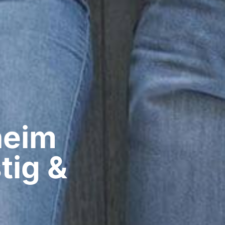
eim​
tig &