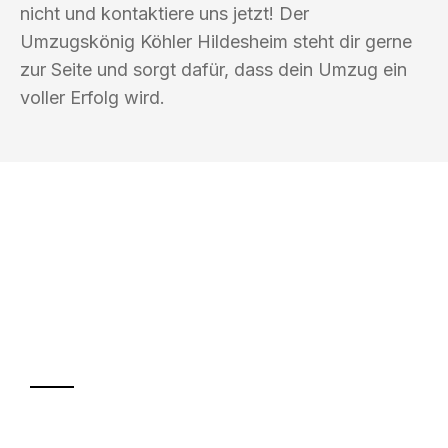
nicht und kontaktiere uns jetzt! Der
Umzugskönig Köhler Hildesheim steht dir gerne
zur Seite und sorgt dafür, dass dein Umzug ein
voller Erfolg wird.
UMZUGSKÖNIG KÖHLER HILDESHEIM
Ihr Umzug oder
Transport
Sparen Sie bis zu 100€ bei Anfrage