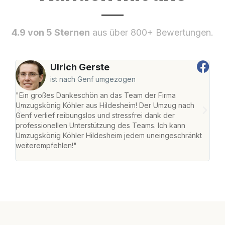
4.9 von 5 Sternen
aus über 800+ Bewertungen.
Ulrich Gerste
ist nach Genf umgezogen
"Ein großes Dankeschön an das Team der Firma
"Die
Umzugskönig Köhler aus Hildesheim! Der Umzug nach
war
Genf verlief reibungslos und stressfrei dank der
Das 
professionellen Unterstützung des Teams. Ich kann
habe
Umzugskönig Köhler Hildesheim jedem uneingeschränkt
an m
weiterempfehlen!"
groß