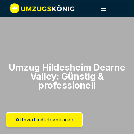
Umzug Hildesheim​ Dearne
Valley: Günstig &
professionell​
Unverbindlich anfragen