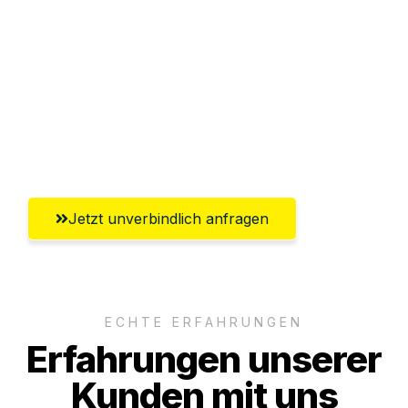
Abwicklung innerhalb von 24 Stunden
Versichert bis zu 7.500€
Ggf. komplette Zollabwicklung inklusive
Umfassender Kundensupport aus
Hildesheim
Jetzt unverbindlich anfragen
ECHTE ERFAHRUNGEN
Erfahrungen unserer
Kunden mit uns