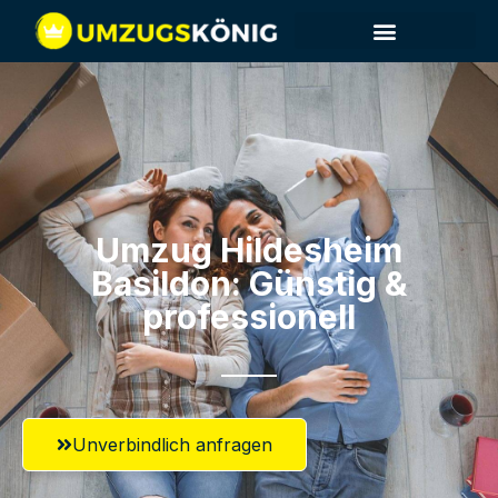
Umzug Hildesheim​
Basildon: Günstig &
professionell​
Unverbindlich anfragen