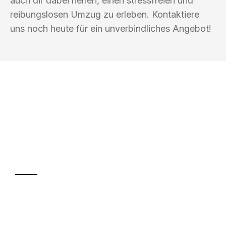
auch dir dabei helfen, einen stressfreien und
reibungslosen Umzug zu erleben. Kontaktiere
uns noch heute für ein unverbindliches Angebot!
UMZUGSKÖNIG KÖHLER HILDESHEIM
Ihr Umzug oder
Transport
Sparen Sie bis zu 100€ bei Anfrage
Abwicklung innerhalb von 24 Stunden